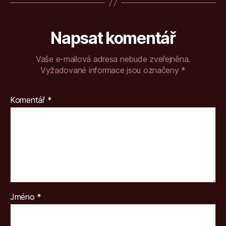
Napsat komentář
Vaše e-mailová adresa nebude zveřejněna.
Vyžadované informace jsou označeny
*
Komentář
*
Jméno
*