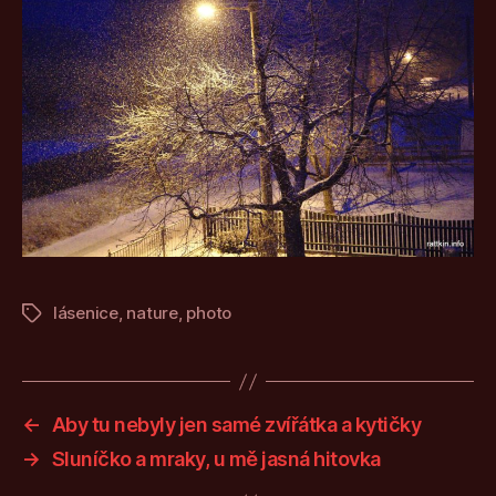
lásenice
,
nature
,
photo
Štítky
←
Aby tu nebyly jen samé zvířátka a kytičky
→
Sluníčko a mraky, u mě jasná hitovka