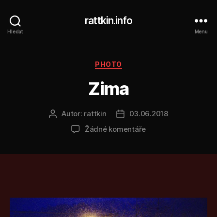
rattkin.info
Hledat
Menu
Rubriky
PHOTO
Zima
Autor:
rattkin
03.06.2018
Autor
Datum
příspěvku
příspěvku
u
Žádné komentáře
textu
s
názvem
Zima