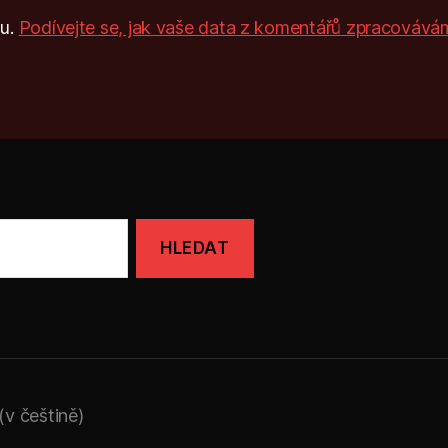
mu.
Podívejte se, jak vaše data z komentářů zpracovává
v češtině)