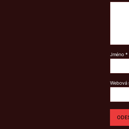
Jméno
*
Webová 