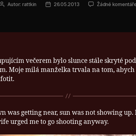
Autor:
rattkin
26.05.2013
Žádné komentář
Autor
Datum
příspěvku
příspěvku
upujícím večerem bylo slunce stále skryté pod
. Moje milá manželka trvala na tom, abych 
fotit.
n was getting near, sun was not showing up.
ife urged me to go shooting anyway.