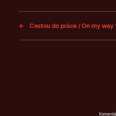
←
Cestou do práce / On my way 
Komentá