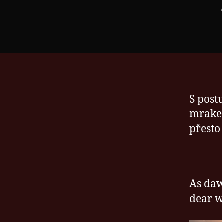
S post
mrakem
přesto 
As daw
dear w