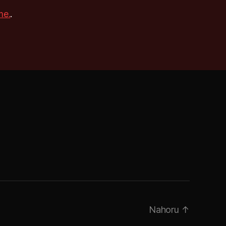
me.
.
Nahoru
↑