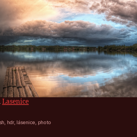
m
Lasenice
sh
,
hdr
,
lásenice
,
photo