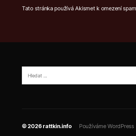
Tato stránka používá Akismet k omezení spa
Výsledky
vyhledávání:
© 2026
rattkin.info
Používáme WordPress (