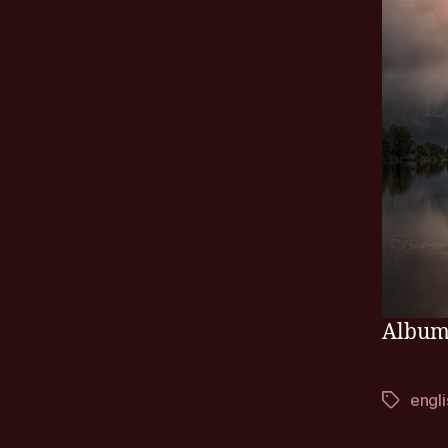
Albu
engli
Štítky