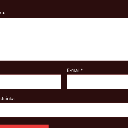
ř
*
E-mail
*
stránka