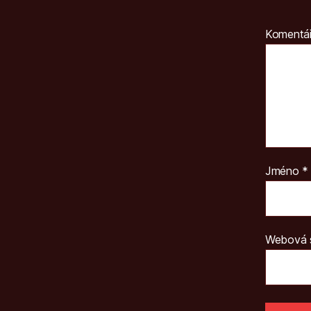
Komentá
Jméno
*
Webová 