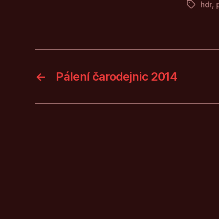
hdr
,
Štítky
←
Pálení čarodejnic 2014