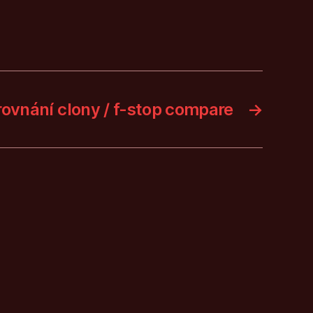
rovnání clony / f-stop compare
→