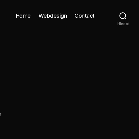
Home
Webdesign
Contact
Hledat
u
e
textu
s
názvem