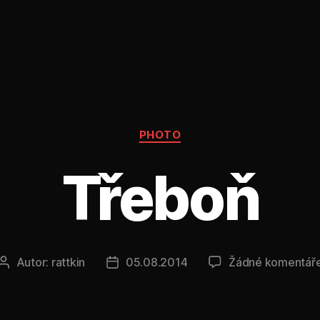
Rubriky
PHOTO
Třeboň
Autor:
rattkin
05.08.2014
Žádné komentář
Autor
Datum
příspěvku
příspěvku