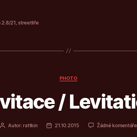
 2.8/21
,
streetlife
Rubriky
PHOTO
vitace / Levitat
Autor:
rattkin
21.10.2015
Žádné komentáře
Autor
Datum
příspěvku
příspěvku