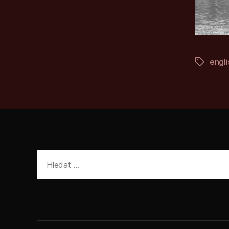
engli
Štítky
Výsledky
vyhledávání: