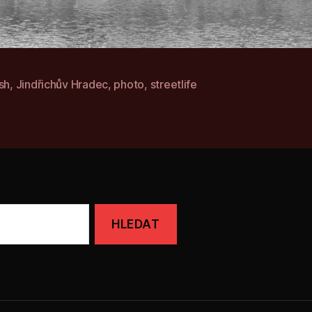
sh
,
Jindřichův Hradec
,
photo
,
streetlife