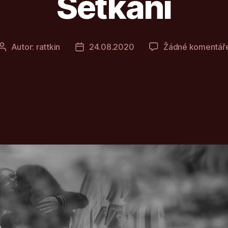
Setkání
Autor:
rattkin
24.08.2020
Žádné komentář
Autor
Datum
příspěvku
příspěvku