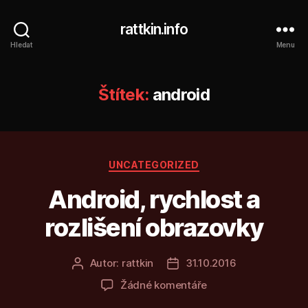
rattkin.info
Hledat
Menu
Štítek:
android
Rubriky
UNCATEGORIZED
Android, rychlost a
rozlišení obrazovky
Autor:
rattkin
31.10.2016
Autor
Datum
příspěvku
příspěvku
u
Žádné komentáře
textu