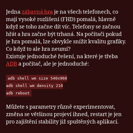
s
názvem
Jedna
zábavná hra
je na všech telefonech, co
Android,
mají vysoké rozlišení (FHD) pomalá, hlavně
rychlost
když se toho začne dít víc. Telefony se začnou
a
hřát a hra začne být trhaná. Na počítači pokud
rozlišení
je hra pomalá, lze obvykle snížit kvalitu grafiky.
obrazovky
Co když to ale hra neumí?
Existuje jednoduché řešení, na které je třeba
ADB
a počítač, ale je jednoduché:
adb shell wm size 540x960
adb shell wm density 210
adb reboot
Můžete s parametry různě experimentovat,
změna se většinou projeví ihned, restart je jen
pro zajištění stability již spuštěných aplikací.