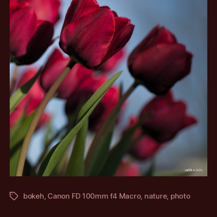
bokeh
,
Canon FD 100mm f4 Macro
,
nature
,
photo
Štítky