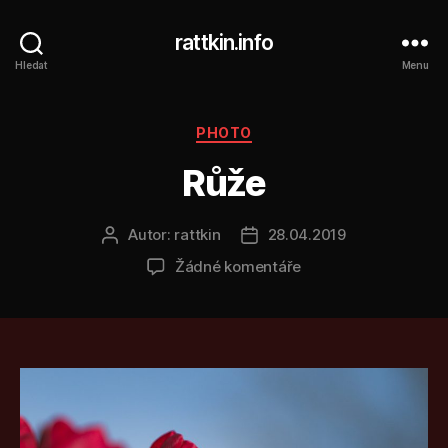
rattkin.info
Hledat
Menu
Rubriky
PHOTO
Růže
Autor:
rattkin
28.04.2019
Autor
Datum
příspěvku
příspěvku
u
Žádné komentáře
textu
s
názvem
Růže