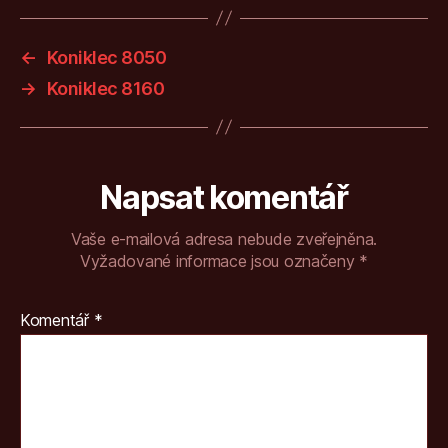
←
Koniklec 8050
→
Koniklec 8160
Napsat komentář
Vaše e-mailová adresa nebude zveřejněna.
Vyžadované informace jsou označeny
*
Komentář
*