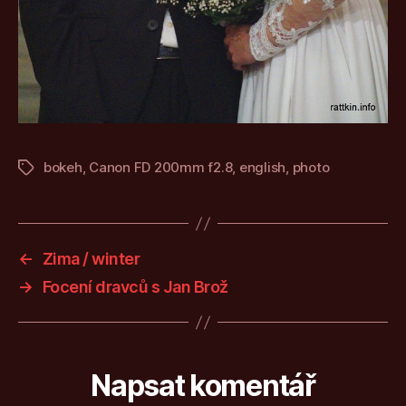
bokeh
,
Canon FD 200mm f2.8
,
english
,
photo
Štítky
←
Zima / winter
→
Focení dravců s Jan Brož
Napsat komentář