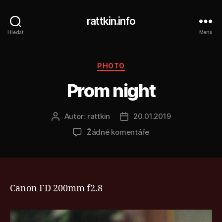
rattkin.info
Hledat
Menu
Rubriky
PHOTO
Prom night
Autor:
rattkin
20.01.2019
Autor
Datum
příspěvku
příspěvku
u
Žádné komentáře
textu
s
názvem
Prom
night
Canon FD 200mm f2.8