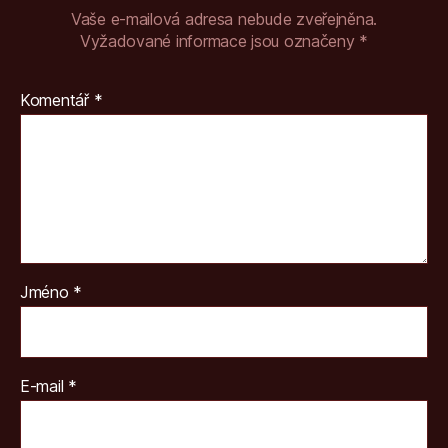
Vaše e-mailová adresa nebude zveřejněna.
Vyžadované informace jsou označeny
*
Komentář
*
Jméno
*
E-mail
*