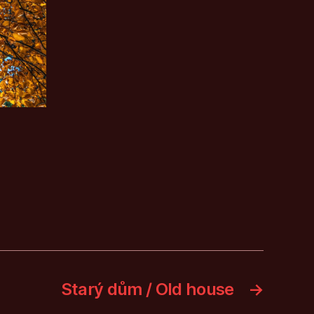
Starý dům / Old house
→