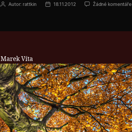
Autor:
rattkin
18.11.2012
Žádné komentáře
Autor
Datum
příspěvku
příspěvku
 Marek Víta