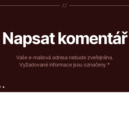
Napsat komentář
Vaše e-mailová adresa nebude zveřejněna.
Vyžadované informace jsou označeny
*
ř
*