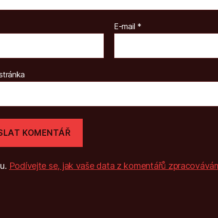
E-mail
*
stránka
mu.
Podívejte se, jak vaše data z komentářů zpracovává