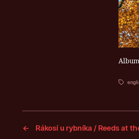
Album
engli
Štítky
←
Rákosí u rybníka / Reeds at t