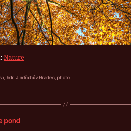
:
Nature
sh
,
hdr
,
Jindřichův Hradec
,
photo
he pond