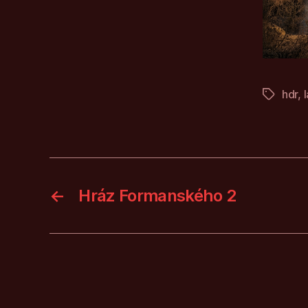
hdr
,
Štítky
←
Hráz Formanského 2