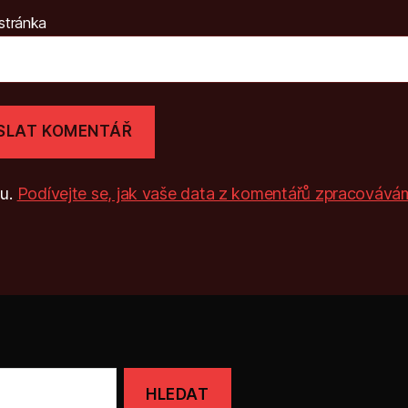
stránka
mu.
Podívejte se, jak vaše data z komentářů zpracovává