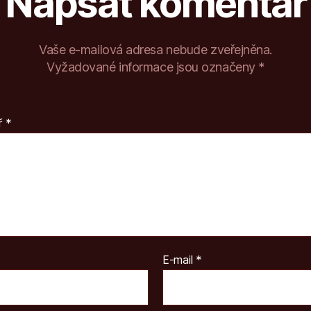
Napsat komentář
Vaše e-mailová adresa nebude zveřejněna.
Vyžadované informace jsou označeny
*
ř
*
E-mail
*