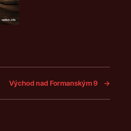
Východ nad Formanským 9
→