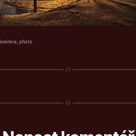
lásenice
,
photo