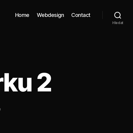
Home
Webdesign
Contact
Hledat
rku 2
u
e
textu
s
názvem