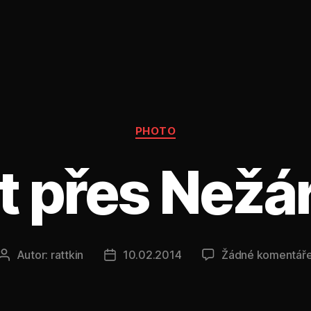
Rubriky
PHOTO
 přes Nežá
Autor:
rattkin
10.02.2014
Žádné komentář
Autor
Datum
příspěvku
příspěvku