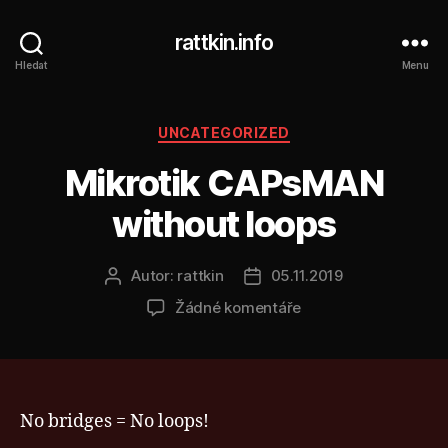
rattkin.info
Hledat
Menu
Rubriky
UNCATEGORIZED
Mikrotik CAPsMAN
without loops
Autor:
rattkin
05.11.2019
Autor
Datum
příspěvku
příspěvku
u
Žádné komentáře
textu
s
názvem
Mikrotik
CAPsMAN
No bridges = No loops!
without