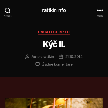
rattkin.info
Hledat
Menu
Rubriky
UNCATEGORIZED
Kýč II.
Autor:
rattkin
21.10.2014
Autor
Datum
příspěvku
příspěvku
u
Žádné komentáře
textu
s
názvem
Kýč
II.