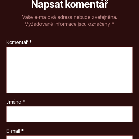
Napsat komentář
Vaše e-mailová adresa nebude zveřejněna.
Vyžadované informace jsou označeny
*
Komentář
*
Jméno
*
E-mail
*