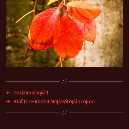
←
Podzimní kýč 1
→
Klášter – kostel Nejsvětější Trojice