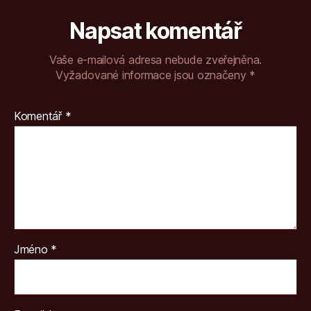
Napsat komentář
Vaše e-mailová adresa nebude zveřejněna.
Vyžadované informace jsou označeny
*
Komentář
*
Jméno
*