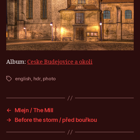
Album:
Ceske Budejovice a okoli
english
,
hdr
,
photo
Štítky
←
Mlejn / The Mill
→
Before the storm / před bouřkou