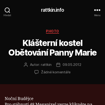
rattkin.info
Hledat
Menu
Rubriky
PHOTO
Klášterní kostel
Obětování Panny Marie
Autor:
rattkin
09.05.2012
Autor
Datum
příspěvku
příspěvku
u
Žádné komentáře
textu
s
názvem
Klášterní
kostel
Noční Budějce
Obětování
Pro stáhnutí 48 Megapixel verze klikněte na