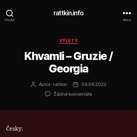
rattkin.info
Hledat
Menu
Rubriky
VÝLETY
Khvamli – Gruzie /
Georgia
Autor:
rattkin
04.09.2022
Autor
Datum
příspěvku
příspěvku
u
Žádné komentáře
textu
s
názvem
Khvamli
–
Česky:
Gruzie