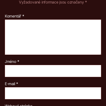
Vyžadované informace jsou označeny
*
Komentář
*
Jméno
*
E-mail
*
Webová stránka