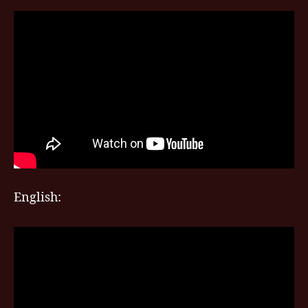
/
Georgia
English: