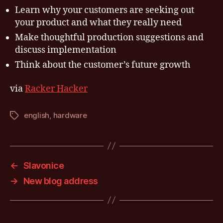
a
Learn why your customers are seeking out
guide
your product and what they really need
for
Make thoughtful production suggestions and
technical
discuss implementation
people
Think about the customer’s future growth
via
Racker Hacker
english
,
hardware
Štítky
←
Slavonice
→
New blog address