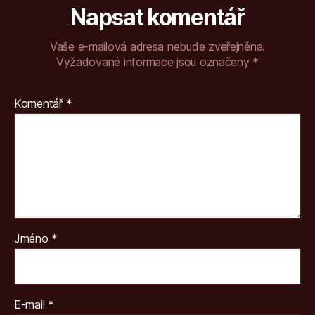
Napsat komentář
Vaše e-mailová adresa nebude zveřejněna.
Vyžadované informace jsou označeny
*
Komentář
*
Jméno
*
E-mail
*