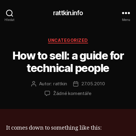
rattkin.info
Hledat
Menu
Rubriky
UNCATEGORIZED
How to sell: a guide for
technical people
Autor:
rattkin
27.05.2010
Autor
Datum
příspěvku
příspěvku
u
Žádné komentáře
textu
s
názvem
How
to
It comes down to something like this:
sell: