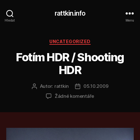
rattkin.info
Hledat
Menu
Rubriky
UNCATEGORIZED
Fotím HDR / Shooting
HDR
Autor:
rattkin
05.10.2009
Autor
Datum
příspěvku
příspěvku
u
Žádné komentáře
textu
s
názvem
Fotím
HDR
/