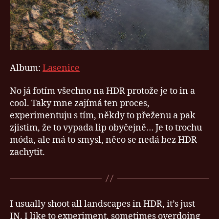
Album:
Lasenice
No já fotím všechno na HDR protože je to in a
cool. Taky mne zajímá ten proces,
experimentuju s tím, někdy to přeženu a pak
zjistim, že to vypada lip obyčejně… Je to trochu
móda, ale má to smysl, něco se nedá bez HDR
zachytit.
I usually shoot all landscapes in HDR, it’s just
IN. I like to experiment, sometimes overdoing