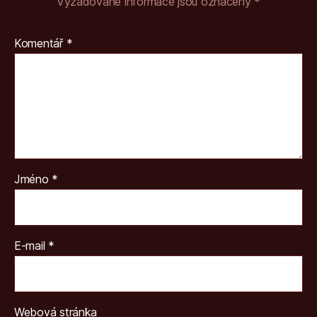
Vyžadované informace jsou označeny
*
Komentář
*
Jméno
*
E-mail
*
Webová stránka