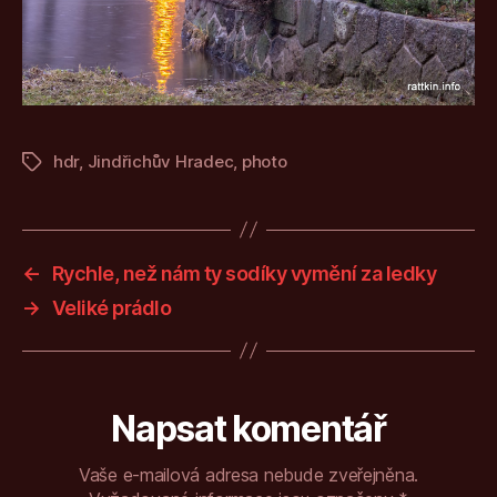
hdr
,
Jindřichův Hradec
,
photo
Štítky
←
Rychle, než nám ty sodíky vymění za ledky
→
Veliké prádlo
Napsat komentář
Vaše e-mailová adresa nebude zveřejněna.