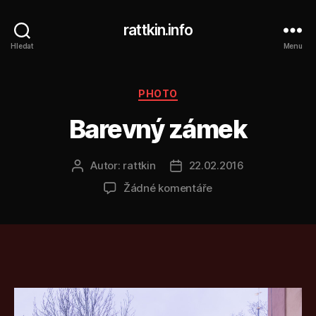
rattkin.info
Hledat
Menu
Rubriky
PHOTO
Barevný zámek
Autor:
rattkin
22.02.2016
Autor
Datum
příspěvku
příspěvku
u
Žádné komentáře
textu
s
názvem
Barevný
zámek